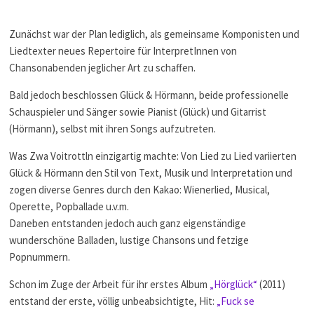
Zunächst war der Plan lediglich, als gemeinsame Komponisten und
Liedtexter neues Repertoire für InterpretInnen von
Chansonabenden jeglicher Art zu schaffen.
Bald jedoch beschlossen Glück & Hörmann, beide professionelle
Schauspieler und Sänger sowie Pianist (Glück) und Gitarrist
(Hörmann), selbst mit ihren Songs aufzutreten.
Was Zwa Voitrottln einzigartig machte: Von Lied zu Lied variierten
Glück & Hörmann den Stil von Text, Musik und Interpretation und
zogen diverse Genres durch den Kakao: Wienerlied, Musical,
Operette, Popballade u.v.m.
Daneben entstanden jedoch auch ganz eigenständige
wunderschöne Balladen, lustige Chansons und fetzige
Popnummern.
Schon im Zuge der Arbeit für ihr erstes Album
„Hörglück“
(2011)
entstand der erste, völlig unbeabsichtigte, Hit:
„Fuck se