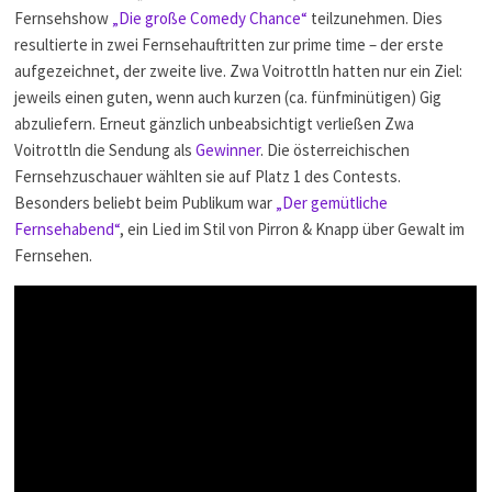
Fernsehshow
„Die große Comedy Chance“
teilzunehmen. Dies
resultierte in zwei Fernsehauftritten zur prime time – der erste
aufgezeichnet, der zweite live. Zwa Voitrottln hatten nur ein Ziel:
jeweils einen guten, wenn auch kurzen (ca. fünfminütigen) Gig
abzuliefern. Erneut gänzlich unbeabsichtigt verließen Zwa
Voitrottln die Sendung als
Gewinner
. Die österreichischen
Fernsehzuschauer wählten sie auf Platz 1 des Contests.
Besonders beliebt beim Publikum war
„Der gemütliche
Fernsehabend“
, ein Lied im Stil von Pirron & Knapp über Gewalt im
Fernsehen.