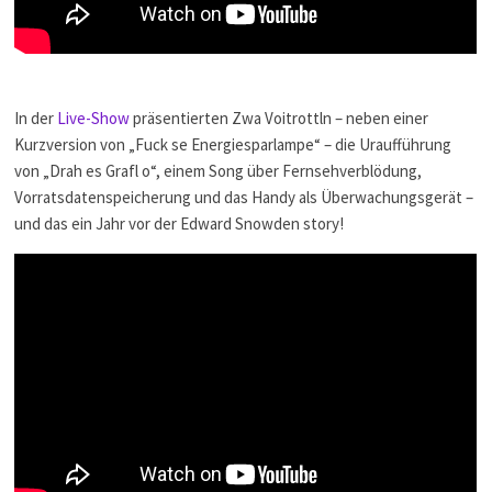
In der
Live-Show
präsentierten Zwa Voitrottln – neben einer
Kurzversion von „Fuck se Energiesparlampe“ – die Uraufführung
von „Drah es Grafl o“, einem Song über Fernsehverblödung,
Vorratsdatenspeicherung und das Handy als Überwachungsgerät –
und das ein Jahr vor der Edward Snowden story!