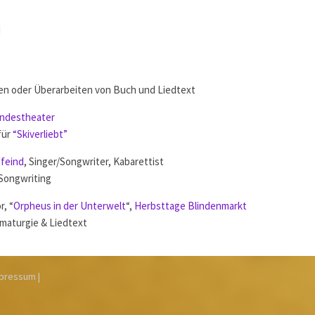
d
en oder Überarbeiten von Buch und Liedtext
andestheater
für
“Skiverliebt”
feind
, Singer/Songwriter, Kabarettist
 Songwriting
r, “
Orpheus in der Unterwelt
“,
Herbsttage Blindenmarkt
maturgie & Liedtext
mpressum |