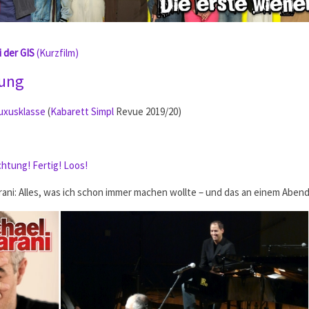
i der GIS
(Kurzfilm)
tung
uxusklasse
(
Kabarett Simpl
Revue 2019/20)
chtung! Fertig! Loos!
rani: Alles, was ich schon immer machen wollte – und das an einem Abend