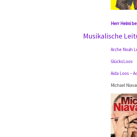
Herr Helmi be
Musikalische Lei
Arche Noah L
GlücksLoos
Aida Loos – A
Michael Niava