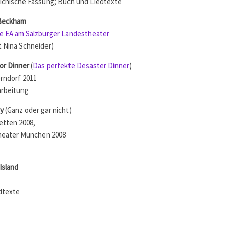
ichische Fassung; Buch und Liedtexte
 Beckham
e EA am Salzburger Landestheater
t Nina Schneider)
or Dinner
(
Das perfekte Desaster Dinner
)
rndorf 2011
rbeitung
ty
(Ganz oder gar nicht)
etten 2008,
eater München 2008
Island
dtexte