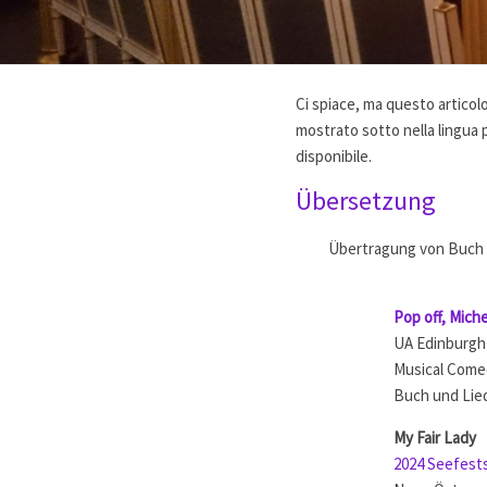
Ci spiace, ma questo articolo
mostrato sotto nella lingua pr
disponibile.
Übersetzung
Übertragung von Buch 
Pop off, Mich
UA Edinburgh
Musical Come
Buch und Lie
My Fair Lady
2024 Seefest