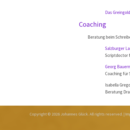
Das Greingol
Coaching
Beratung beim Schreib
Salzburger L
Scriptdoctor 
Georg Bauern
Coaching für
Isabella Grego
Beratung Dra
Copyright © 2026
Johannes Glück
. All rights reserved.
| I