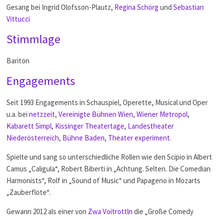
Gesang bei Ingrid Olofsson-Plautz,
Regina Schörg
und
Sebastian
Vittucci
Stimmlage
Bariton
Engagements
Seit 1993 Engagements in Schauspiel, Operette, Musical und Oper
u.a. bei
netzzeit
,
Vereinigte Bühnen Wien
,
Wiener Metropol
,
Kabarett Simpl
,
Kissinger Theatertage
,
Landestheater
Niederösterreich
,
Bühne Baden
,
Theater experiment
.
Spielte und sang so unterschiedliche Rollen wie den Scipio in Albert
Camus „Caligula“, Robert Biberti in „Achtung. Selten. Die Comedian
Harmonists“, Rolf in „Sound of Music“ und Papageno in Mozarts
„Zauberflöte“.
Gewann 2012 als einer von
Zwa Voitrottln
die „Große Comedy