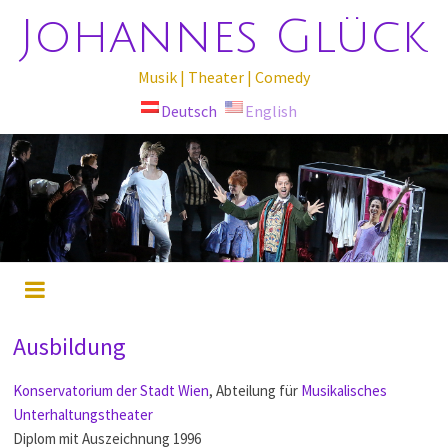
Johannes Glück
Musik | Theater | Comedy
Deutsch
English
Ausbildung
Konservatorium der Stadt Wien
, Abteilung für
Musikalisches
Unterhaltungstheater
Diplom mit Auszeichnung 1996