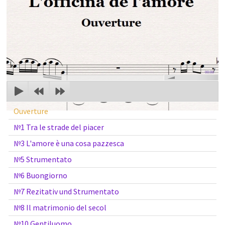
00:00
Ouverture
№1 Tra le strade del piacer
№3 L'amore è una cosa pazzesca
№5 Strumentato
№6 Buongiorno
№7 Rezitativ und Strumentato
№8 Il matrimonio del secol
№10 Gentiluomo