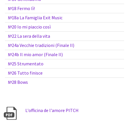
№18 Fermo lì!
№18a La Famiglia Exit Music
№20 Io mi piaccio così
№22 La sera della vita
№24a Vecchie tradizioni (Finale II)
№24b Il mio amor (Finale II)
№25 Strumentato
№26 Tutto finisce
№28 Bows
L'officina de l'amore PITCH