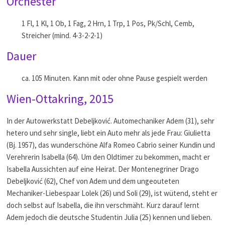
Orchester
1 Fl, 1 Kl, 1 Ob, 1 Fag, 2 Hrn, 1 Trp, 1 Pos, Pk/Schl, Cemb,
Streicher (mind. 4-3-2-2-1)
Dauer
ca. 105 Minuten. Kann mit oder ohne Pause gespielt werden
Wien-Ottakring, 2015
In der Autowerkstatt Debeljković. Automechaniker Adem (31), sehr
hetero und sehr single, liebt ein Auto mehr als jede Frau: Giulietta
(Bj. 1957), das wunderschöne Alfa Romeo Cabrio seiner Kundin und
Verehrerin Isabella (64). Um den Oldtimer zu bekommen, macht er
Isabella Aussichten auf eine Heirat. Der Montenegriner Drago
Debeljković (62), Chef von Adem und dem ungeouteten
Mechaniker-Liebespaar Lolek (26) und Soli (29), ist wütend, steht er
doch selbst auf Isabella, die ihn verschmäht. Kurz darauf lernt
Adem jedoch die deutsche Studentin Julia (25) kennen und lieben.