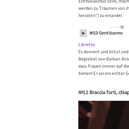
Enthusiasmus teile, macht 
werden zu Träumen von ihr
heiraten“) zu einander.
№10 Gentiluomo
Libretto
Es donnert und blitzt und
Begleitet von Balkan-Bra
dass Frauen immer auf die 
bieten! Er sei ein echter
№12 Braccia forti, chia
Video-
Player