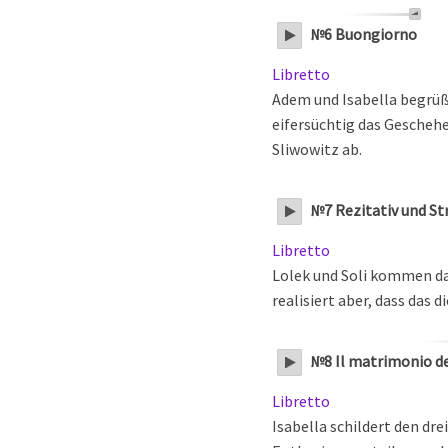
№6 Buongiorno
Libretto
Adem und Isabella begrüß
eifersüchtig das Geschehe
Sliwowitz ab.
№7 Rezitativ und S
Libretto
Lolek und Soli kommen da
realisiert aber, dass das 
№8 Il matrimonio de
Libretto
Isabella schildert den dr