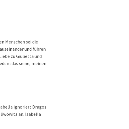
en Menschen sei die
 auseinander und führen
iebe zu Giulietta und
 Jedem das seine, meinen
sabella ignoriert Dragos
liwowitz an. Isabella