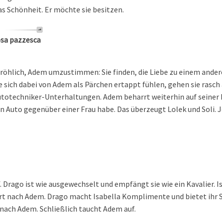
s Schönheit. Er möchte sie besitzen.
osa pazzesca
fröhlich, Adem umzustimmen: Sie finden, die Liebe zu einem ander
 sich dabei von Adem als Pärchen ertappt fühlen, gehen sie rasch
totechniker-Unterhaltungen. Adem beharrt weiterhin auf seiner L
 ein Auto gegenüber einer Frau habe. Das überzeugt Lolek und Soli.
. Drago ist wie ausgewechselt und empfängt sie wie ein Kavalier. I
rt nach Adem. Drago macht Isabella Komplimente und bietet ihr S
 nach Adem. Schließlich taucht Adem auf.