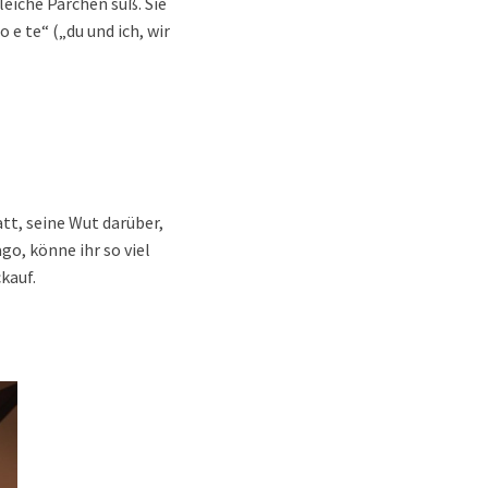
leiche Pärchen süß. Sie
e te“ („du und ich, wir
t, seine Wut darüber,
go, könne ihr so viel
kauf.