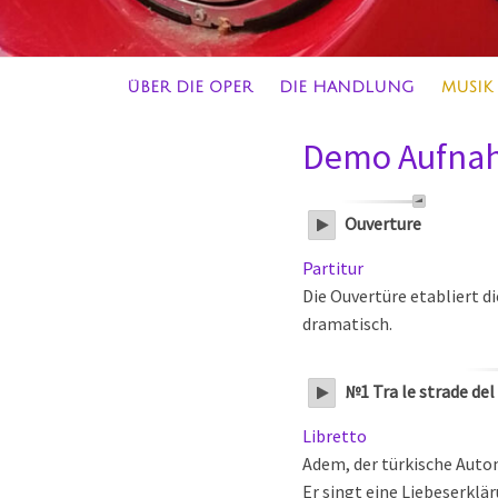
ÜBER DIE OPER
DIE HANDLUNG
MUSIK
Demo Aufna
Ouverture
Partitur
Die Ouvertüre etabliert d
dramatisch.
№1 Tra le strade del
Libretto
Adem, der türkische Autom
Er singt eine Liebeserklä