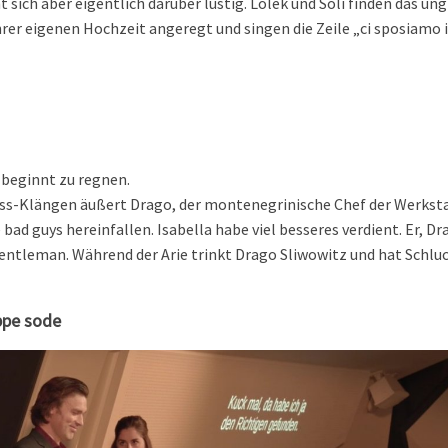
sich aber eigentlich darüber lustig. Lolek und Soli finden das ung
er eigenen Hochzeit angeregt und singen die Zeile „ci sposiamo io 
 beginnt zu regnen.
ss-Klängen äußert Drago, der montenegrinische Chef der Werkstat
bad guys hereinfallen. Isabella habe viel besseres verdient. Er, Dra
 Gentleman. Während der Arie trinkt Drago Sliwowitz und hat Schluc
ppe sode