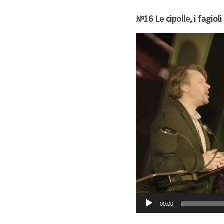
№16 Le cipolle, i fagioli
Video-
Player
00:00