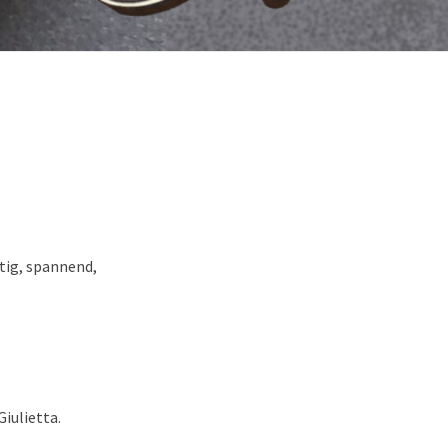
stig, spannend,
iulietta.