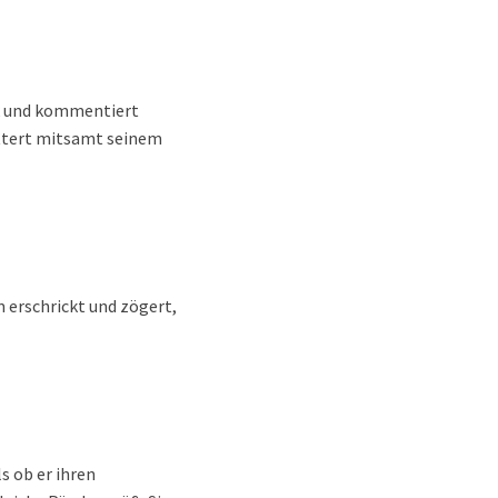
ck und kommentiert
bittert mitsamt seinem
 erschrickt und zögert,
s ob er ihren